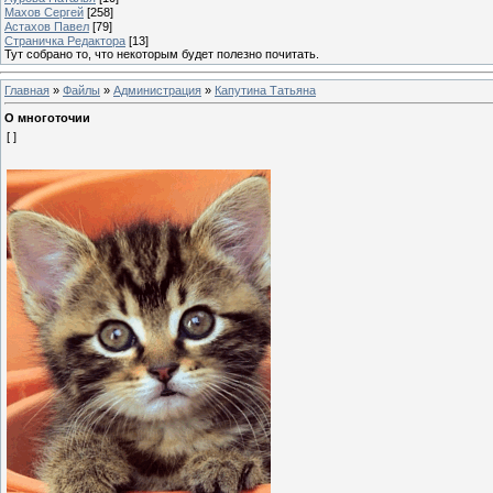
Махов Сергей
[258]
Астахов Павел
[79]
Страничка Редактора
[13]
Тут собрано то, что некоторым будет полезно почитать.
Главная
»
Файлы
»
Администрация
»
Капутина Татьяна
О многоточии
[ ]