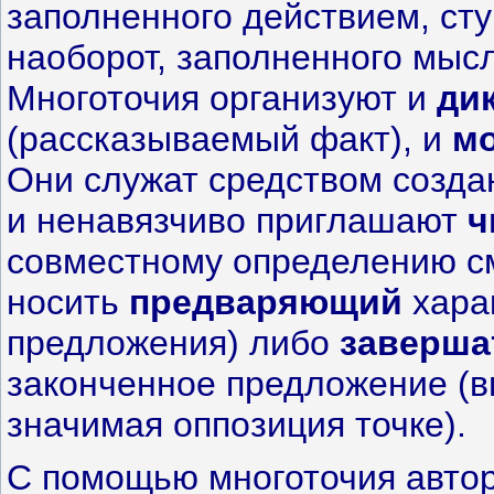
заполненного действием, ст
наоборот, заполненного мыс
Многоточия организуют и
ди
(рассказываемый факт), и
м
Они служат средством созда
и ненавязчиво приглашают
ч
совместному определению см
носить
предваряющий
хара
предложения) либо
заверша
законченное предложение (в
значимая оппозиция точке).
С помощью многоточия автор