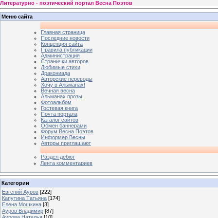
Литературно - поэтический портал Весна Поэтов
Меню сайта
Главная страница
Последние новости
Концепция сайта
Правила публикации
Администрация
Странички авторов
Любимые стихи
Дракониада
Авторские переводы
Хочу в Альманах!
Вечная весна
Альманах прозы
Фотоальбом
Гостевая книга
Почта портала
Каталог сайтов
Обмен баннерами
Форум Весна Поэтов
Информер Весны
Авторы приглашают
Раздел дебют
Лента комментариев
Категории
Евгений Ауров
[222]
Капутина Татьяна
[174]
Елена Мошкина
[3]
Ауров Владимир
[87]
Аурова Наталья
[10]