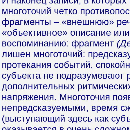
И наконец записи, в которых
многоточий четко противопо
фрагменты – «внешнюю» реч
«объективное» описание ил
воспоминанию:
фрагмент
(Д
лишен многоточий: предсказ
протекания событий, спокой
субъекта не подразумевают 
дополнительных ритмических
напряжения. Многоточия появ
непредсказуемыми, время сж
(выступающий здесь как субъ
оказывается в очень сложно